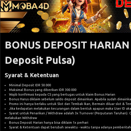
BONUS DEPOSIT HARIAN 5
Deposit Pulsa)
Syarat & Ketentuan
Minimal Deposit IDR 50.000
Maksimal Bonus yang diberikan IDR 300.000
Wajib konfirmasi kepada CS yang bertugas untuk klaim Bonus Harian
Bonus Harus diklaim sebelum saldo deposit dimainkan. Apabila sudah dimainkan
Promo ini hanya berlaku untuk Slot dan Tembak Ikan, Bermain diluar slot & T
Jika kedapatan melakukan kecurangan dalam bentuk apapun maka User ID ak
Syarat untuk Penarikan / Withdraw adalah 3x Turnover (Perputaran Taruhan). C
melakukan Withdraw
Bonus Deposit Harian hanya bisa diklaim 1x perhari
Syarat & Ketentuan dapat berubah sewaktu - waktu tanpa adanya pemberitah