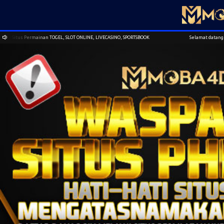
n TOGEL, SLOT ONLINE, LIVECASINO, SPORTSBOOK
Selamat datang di MOBA4D Situs Pe