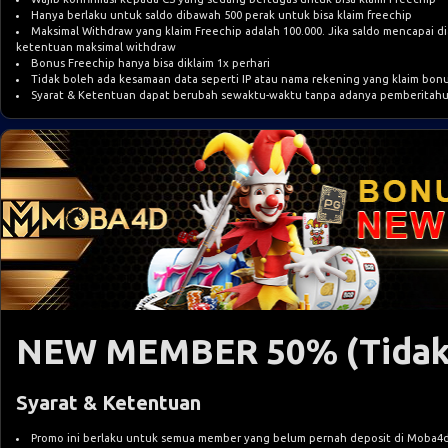
Hanya berlaku untuk saldo dibawah 500 perak untuk bisa klaim freechip
Maksimal Withdraw yang klaim Freechip adalah 100.000. Jika saldo mencapai di
ketentuan maksimal withdraw
Bonus Freechip hanya bisa diklaim 1x perhari
Tidak boleh ada kesamaan data seperti IP atau nama rekening yang klaim bonu
Syarat & Ketentuan dapat berubah sewaktu-waktu tanpa adanya pemberitahu
NEW MEMBER 50% (Tidak B
Syarat & Ketentuan
Promo ini berlaku untuk semua member yang belum pernah deposit di Moba4