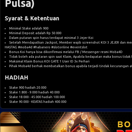
Pulsa)
Syarat & Ketentuan
Minimal Stake adalah 900
Minimal Deposit adalah Rp 50.000
Dalam putaran spin harus terdapat minimal 3 Jejer Koi
Setelah Mendapatkan Jackpot, Member wajib screenshot KOI 3 JEJER dan
HASTAG #moba4d #habanero #slotonline #eventslot
Bonus Koi hanya bisa dikonfirmasi melalui FB / Messenger resmi Moba4D
Tidak boleh ada putaran spin saat Klaim, Apabila kedapatan maka bonus tidak 
Maksimal Klaim Bonus KOI GATE 1 User ID 3x Perhari
Pihak Moba4d berhak membatalkan bonus apabila terjadi tindak kecurangan ata
HADIAH
Stake 900 hadiah 20.000
Stake 1.800 - 9.000 hadiah 40.000
Stake 18.000 - 45.000 hadiah 100.000
Stake 90.000 - KEATAS hadiah 400.000