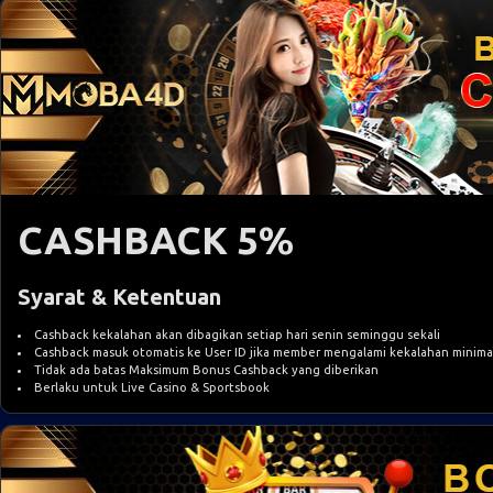
CASHBACK 5%
Syarat & Ketentuan
Cashback kekalahan akan dibagikan setiap hari senin seminggu sekali
Cashback masuk otomatis ke User ID jika member mengalami kekalahan minimal
Tidak ada batas Maksimum Bonus Cashback yang diberikan
Berlaku untuk Live Casino & Sportsbook