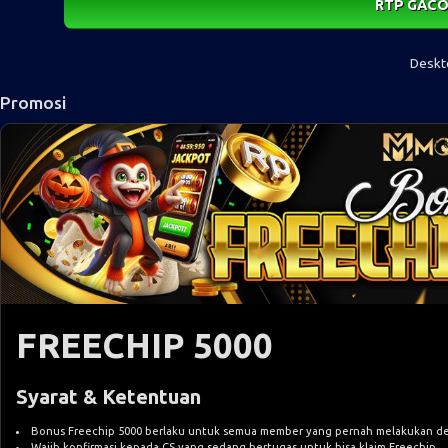
RTP GAC
Deskt
Promosi
FREECHIP 5000
Syarat & Ketentuan
Bonus Freechip 5000 berlaku untuk semua member yang pernah melakukan dep
Wajib konfirmasi kepada CS yang sedang bertugas untuk bisa klaim Freechip