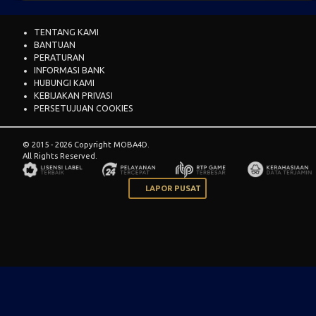
TENTANG KAMI
BANTUAN
PERATURAN
INFORMASI BANK
HUBUNGI KAMI
KEBIJAKAN PRIVASI
PERSETUJUAN COOKIES
© 2015 - 2026 Copyright MOBA4D.
All Rights Reserved.
LAPOR PUSAT