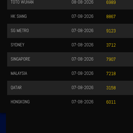
TOTO WUHAN
08-08-2026
6989
HK SIANG
07-08-2026
8867
SG METRO
07-08-2026
9123
SYDNEY
07-08-2026
3712
SINGAPORE
07-08-2026
7907
MALAYSIA
07-08-2026
7218
QATAR
07-08-2026
3158
HONGKONG
07-08-2026
6011