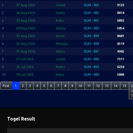
1
07 Aug 2026
Jumat
SGM - 903
9123
2
06 Aug 2026
Kamis
SGM - 902
8814
3
05 Aug 2026
Rabu
SGM - 901
6892
4
04 Aug 2026
Selasa
SGM - 900
5854
5
03 Aug 2026
Senin
SGM - 899
8681
6
02 Aug 2026
Minggu
SGM - 898
6519
7
01 Aug 2026
Sabtu
SGM - 897
4965
8
31 Jul 2026
Jumat
SGM - 896
7311
9
30 Jul 2026
Kamis
SGM - 895
6236
10
29 Jul 2026
Rabu
SGM - 894
3886
First
1
2
3
4
5
6
7
8
9
10
11
12
13
14
15
(
)
Togel Result