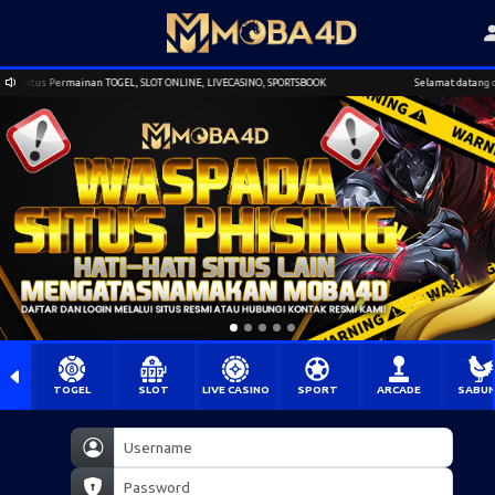
D Situs Permainan TOGEL, SLOT ONLINE, LIVECASINO, SPORTSBOOK
Selamat datang di 
TOGEL
SLOT
LIVE CASINO
SPORT
ARCADE
SABU