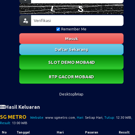
Remember Me
Masuk
Daftar Sekarang
SLOT DEMO MOBA4D
RTP GACOR MOBA4D
Desktop
Wap
Hasil Keluaran
SG METRO
Website:
www.sgmetro.com
, Hari:
Setiap Hari
, Tutup:
12:30 WIB
,
Result:
13:00 WIB
No
Tanggal
Hari
Pasaran
Result