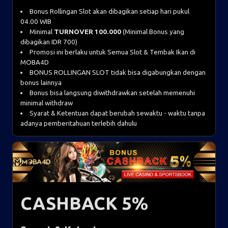
Bonus Rollingan Slot akan dibagikan setiap hari pukul
04.00 WIB
Minimal
TURNOVER 100.000
(Minimal Bonus yang
dibagikan IDR 700)
Promosi ini berlaku untuk Semua Slot & Tembak Ikan di
MOBA4D
BONUS ROLLINGAN SLOT tidak bisa digabungkan dengan
bonus lainnya
Bonus bisa langsung diwithdrawkan setelah memenuhi
minimal withdraw
Syarat & Ketentuan dapat berubah sewaktu - waktu tanpa
adanya pemberitahuan terlebih dahulu
CASHBACK 5%