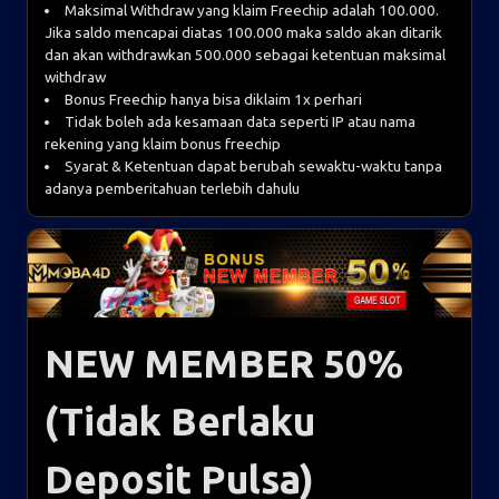
Maksimal Withdraw yang klaim Freechip adalah 100.000.
Jika saldo mencapai diatas 100.000 maka saldo akan ditarik
dan akan withdrawkan 500.000 sebagai ketentuan maksimal
withdraw
Bonus Freechip hanya bisa diklaim 1x perhari
Tidak boleh ada kesamaan data seperti IP atau nama
rekening yang klaim bonus freechip
Syarat & Ketentuan dapat berubah sewaktu-waktu tanpa
adanya pemberitahuan terlebih dahulu
NEW MEMBER 50%
(Tidak Berlaku
Deposit Pulsa)