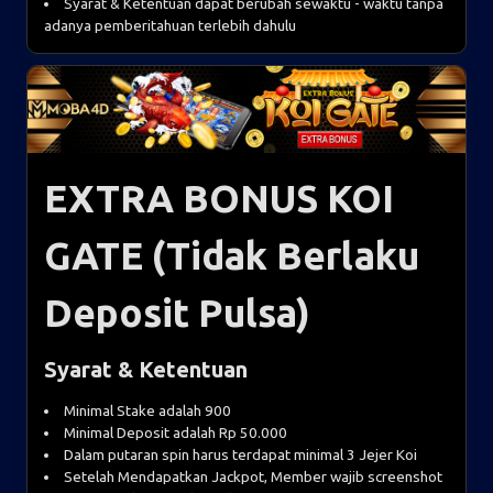
Syarat & Ketentuan dapat berubah sewaktu - waktu tanpa
adanya pemberitahuan terlebih dahulu
EXTRA BONUS KOI
GATE (Tidak Berlaku
Deposit Pulsa)
Syarat & Ketentuan
Minimal Stake adalah 900
Minimal Deposit adalah Rp 50.000
Dalam putaran spin harus terdapat minimal 3 Jejer Koi
Setelah Mendapatkan Jackpot, Member wajib screenshot